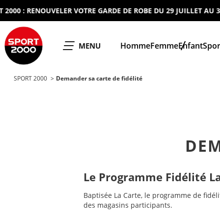
0 : RENOUVELER VOTRE GARDE DE ROBE DU 29 JUILLET AU 30 A
SPORT 2000
Homme
Femme
Enfant
Spor
OUVRIR LE
MENU
SPORT 2000
Demander sa carte de fidélité
DEM
Le Programme Fidélité La
Baptisée La Carte, le programme de fidél
des magasins participants.