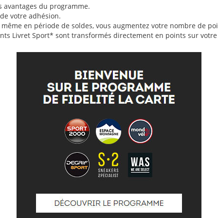
les avantages du programme.
 de votre adhésion.
t même en période de soldes, vous augmentez votre nombre de poi
oints Livret Sport* sont transformés directement en points sur votre