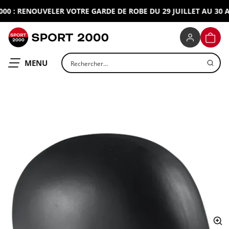
0 : RENOUVELER VOTRE GARDE DE ROBE DU 29 JUILLET AU 30 AO
SPORT 2000
PANIE
Rechercher un produit
OUVRIR LE
MENU
ap