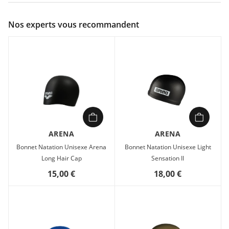
Couleur :
Multicolore
Nos experts vous recommandent
Composition :
100% silicone
Quand vous enchaînez les longueurs à l’entraînement,
chaque détail compte pour gagner en fluidité. Ce bonnet
moulé en silicone 100% épouse parfaitement la forme de
votre tête, sans plis ni résistance dans l’eau. Conçu pour
résister au chlore, il protège vos cheveux tout en améliorant
votre glisse. Son design lisse et son ajustement précis en font
un allié discret mais efficace, que vous soyez en piscine ou en
eau libre.
ARENA
ARENA
Avec son logo Arena contrasté, il allie performance et style,
Bonnet Natation Unisexe Arena
Bonnet Natation Unisexe Light
pour rester concentré sur vos objectifs sans sacrifier votre
Long Hair Cap
Sensation II
look.
15,00 €
18,00 €