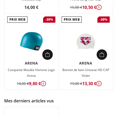
14,00 €
10,50 €
15,00 €
Détails
PRIX WEB
PRIX WEB
-30%
-30%
ARENA
ARENA
Casquette Moulée Homme Logo
Bonnet de bain Unisexe HD CAP
Arena
Violet
9,80 €
13,30 €
14,00 €
19,00 €
Détails
Détails
Mes derniers articles vus