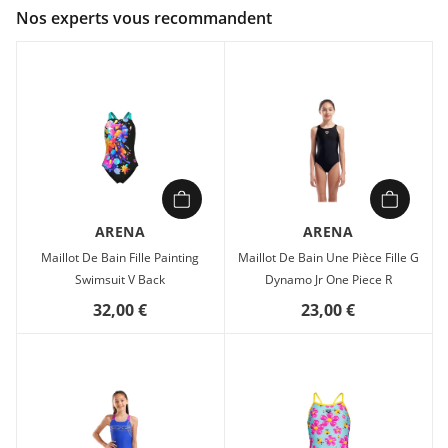
Couleur :
Bleu
Nos experts vous recommandent
Composition :
50% polyester recyclé, 50% polyester
Votre jeune nageuse mérite un maillot qui suit le rythme de
ses entraînements, sans compromis sur le style ni la
durabilité. Ce maillot une pièce Arena Team Pro Solid
reprend le design des tenues portées par les équipes de
compétition, pour qu’elle se sente comme une vraie
championne à chaque plongeon.
Conçu en tissu MaxLife Eco, il résiste au chlore bien plus
longtemps que les maillots classiques, tout en intégrant au
ARENA
ARENA
moins 50 % de polyester recyclé. Les bretelles larges et la
Maillot De Bain Fille Painting
Maillot De Bain Une Pièce Fille G
coupe dos Swim Pro lui offrent une liberté de mouvement
Swimsuit V Back
Dynamo Jr One Piece R
optimale, tandis que le séchage rapide et la protection UV lui
permettent de rester à l’aise, même après des heures dans
32,00 €
23,00 €
l’eau.
Un choix malin pour allier performance et respect de
l’environnement.