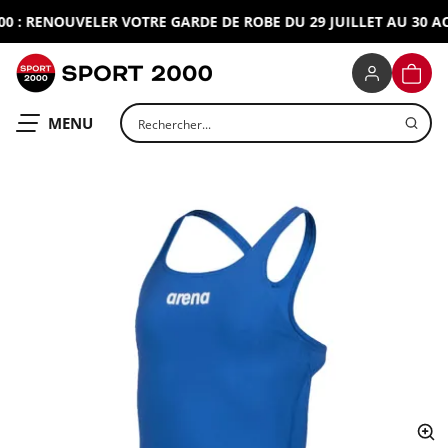
: RENOUVELER VOTRE GARDE DE ROBE DU 29 JUILLET AU 30 AOU
SPORT 2000
PANIE
Rechercher un produit
OUVRIR LE
MENU
ap