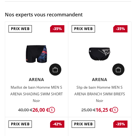
Couleur :
Bleu
Nos experts vous recommandent
Composition :
80% POLYAMIDE, 20% ELASTHANNE
PRIX WEB
PRIX WEB
-35%
-35%
Maillot de natation Homme Arena MEN S ARENA BRANCH
SWIM SHORT Bleu en vente à prix attractif chez Sport 2000
ARENA
ARENA
Maillot de bain Homme MEN S
Slip de bain Homme MEN S
ARENA SHADING SWIM SHORT
ARENA BRANCH SWIM BRIEFS
Noir
Noir
26,00 €
16,25 €
40,00 €
25,00 €
Détails
Détails
PRIX WEB
PRIX WEB
-42%
-35%