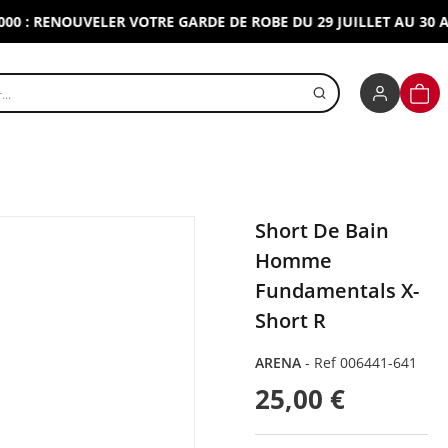
 RENOUVELER VOTRE GARDE DE ROBE DU 29 JUILLET AU 30 AOUT 
r un produit
PANI
Short De Bain
Homme
Fundamentals X-
Short R
ARENA
-
Ref 006441-641
25,00 €