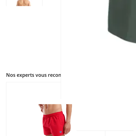
Nos experts vous recommandent
app.ui.shop.product.zoom