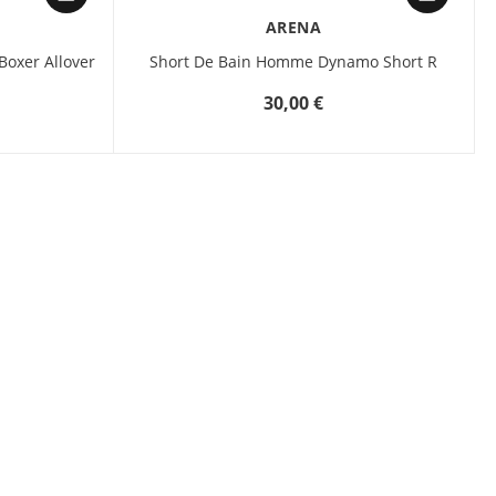
Un choix malin pour
celles et ceux qui veulent
ARENA
allier praticité et
oxer Allover
Short De Bain Homme Dynamo Short R
élégance.
30,00 €