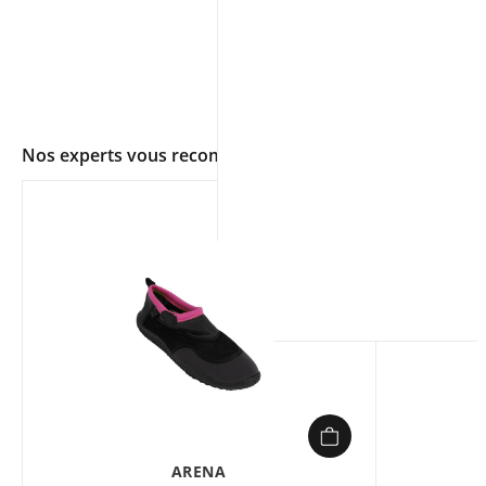
Nos experts vous recommandent
app.ui.shop.product.zoom
ARENA