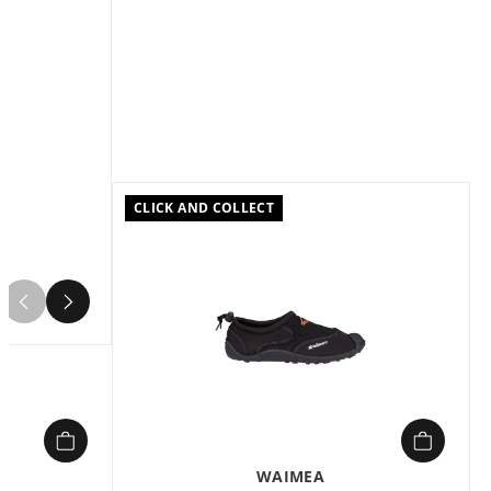
Couleur :
Gris
Composition :
Semelle antidérapante
Les chaussures aquatiques Arena
Sharm sont spécialement conçues
pour les passionnés de natation et les
amateurs d'activités aquatiques.
Offrant un équilibre parfait entre
CLICK AND COLLECT
confort et performance, elles
permettent de profiter pleinement de
chaque instant passé dans l'eau.
Fabriquées par la marque de
4
renommée Arena, ces chaussures
allient technologie et style pour
répondre aux besoins des nageurs.
Leur design ergonomique garantit un
maintien optimal du pied, offrant ainsi
une aisance de mouvement
indispensable lors des activités
aquatiques.
WAIMEA