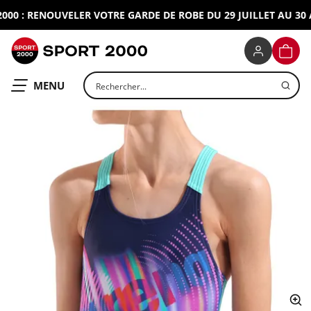
0 : RENOUVELER VOTRE GARDE DE ROBE DU 29 JUILLET AU 30 AO
SPORT 2000
PANIE
Rechercher un produit
OUVRIR LE
MENU
ap