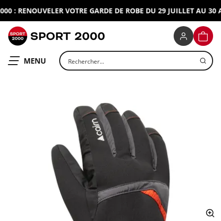
0 : RENOUVELER VOTRE GARDE DE ROBE DU 29 JUILLET AU 30 AO
SPORT 2000
PANIE
Rechercher un produit
OUVRIR LE
MENU
ap