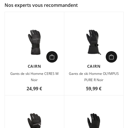
Couleur :
Gris
Nos experts vous recommandent
Composition :
100% polyester
Une coupe flexible, chaude et ajustée. Isolation Primaloft et
matière néoprène qui conservent la chaleur;Matière
néoprène coupe-vent;Strap de serrage au poignet
CAIRN
CAIRN
Gants de ski Homme CERES M
Gants de ski Homme OLYMPUS
Noir
PURE R Noir
24,99 €
59,99 €