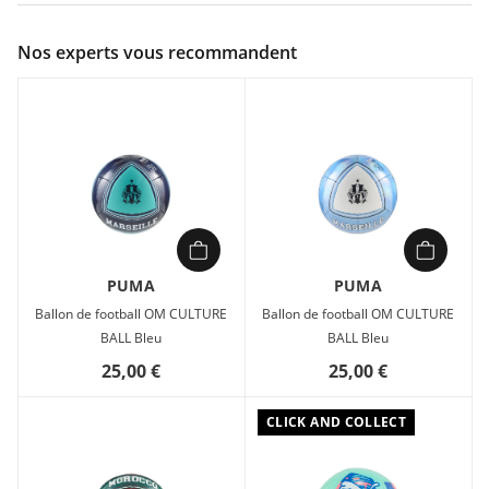
Couleur :
Blanc
Nos experts vous recommandent
Composition :
Shell:7% TPU + 16% Foam + 13% Polyester +
1% Thread + 4% Glue + 59 Rubber Bladder
Ballon de football cousu à la machine destiné à un usage
récréatif et ludique.
PUMA
PUMA
Ballon de football OM CULTURE
Ballon de football OM CULTURE
BALL Bleu
BALL Bleu
25,00 €
25,00 €
CLICK AND COLLECT