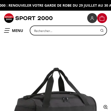
0 : RENOUVELER VOTRE GARDE DE ROBE DU 29 JUILLET AU 30 AO
SPORT 2000
PANIE
Rechercher un produit
OUVRIR LE
MENU
ap