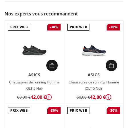
Couleur :
Bleu
Nos experts vous recommandent
Composition :
65% polyester, 25% caoutchouc, 10% mousse
PRIX WEB
PRIX WEB
-30%
-30%
Chaussures de trail Homme Asics TRAIL SCOUT 3 Bleu en
vente à prix attractif chez Sport 2000
ASICS
ASICS
Chaussures de running Homme
Chaussures de running Homme
JOLT 5 Noir
JOLT 5 Noir
42,00 €
42,00 €
60,00 €
60,00 €
Détails
Détails
PRIX WEB
PRIX WEB
-30%
-30%