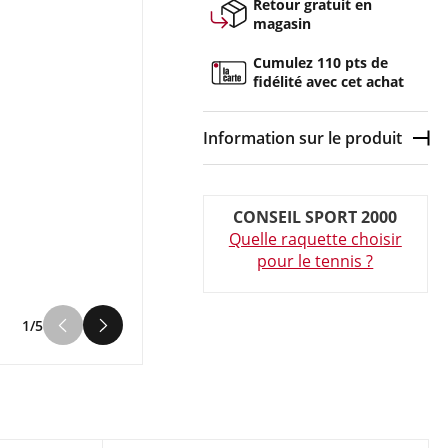
Retour gratuit en
magasin
Cumulez 110 pts de
fidélité avec cet achat
Information sur le produit
Dép
Couleur :
Bleu
CONSEIL SPORT 2000
Composition :
GRAPHITE
Quelle raquette choisir
pour le tennis ?
Raquette de Tennis Unisexe
Babolat EVO DRIVE STRUNG Bleu
en vente à prix attractif chez
1/5
Sport 2000