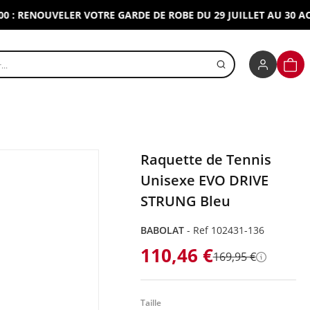
RENOUVELER VOTRE GARDE DE ROBE DU 29 JUILLET AU 30 AOUT 2
r un produit
PANI
Raquette de Tennis
Unisexe EVO DRIVE
STRUNG Bleu
BABOLAT
-
Ref 102431-136
110,46 €
169,95 €
Détails
Taille