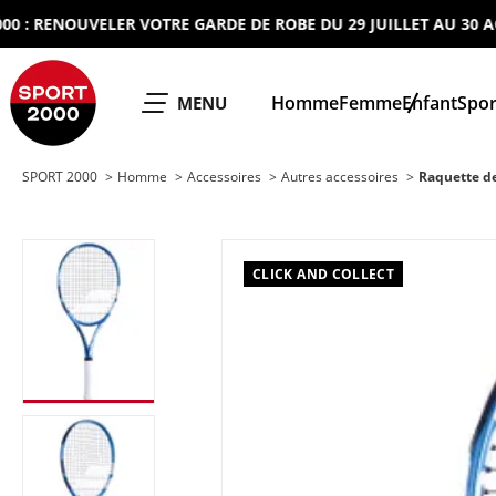
RENOUVELER VOTRE GARDE DE ROBE DU 29 JUILLET AU 30 AOUT 
SPORT 2000
Homme
Femme
Enfant
Spor
OUVRIR LE
MENU
SPORT 2000
Homme
Accessoires
Autres accessoires
Raquette d
CLICK AND COLLECT