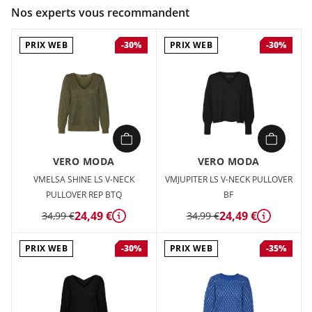
Couleur :
Blanc
Nos experts vous recommandent
Composition :
52% Polyester recyclé , 42% Polyester , 3%
Élasthanne , 3% Nylon
PRIX WEB
PRIX WEB
-30%
-30%
Aucune garde-robe n'est jamais complète sans votre pull
préféré, et celui-ci pourrait bien être votre nouvelle couche
préférée. Le moyen idéal de rester au chaud et stylée sans
faire de compromis sur le confort. La perfection à l'état pur !.
Type de produit : Pull en maille Neck : Col en V Manches :
Manches longues Manches : Épaules tombantes
VERO MODA
VERO MODA
VMELSA SHINE LS V-NECK
VMJUPITER LS V-NECK PULLOVER
PULLOVER REP BTQ
BF
24,49 €
24,49 €
34,99 €
34,99 €
Détails
Détails
PRIX WEB
PRIX WEB
-30%
-35%