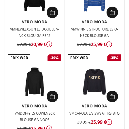
VERO MODA
VERO MODA
VMNEWLEXSUN LS DOUBLE V-
VMWINNIE STRUCTURE LS O-
NCK BLOU GA REP2
NECK BLOUSE GA
20,99 €
25,99 €
29,99 €
39,99 €
Détails
Détails
PRIX WEB
PRIX WEB
-30%
-35%
VERO MODA
VERO MODA
VMDOFFY LS COWLNECK
VMCAROLA L/S SWEAT JRS BTQ
BLOUSE GA NOOS
25,99 €
39,99 €
Détails
25,89 €
36,99 €