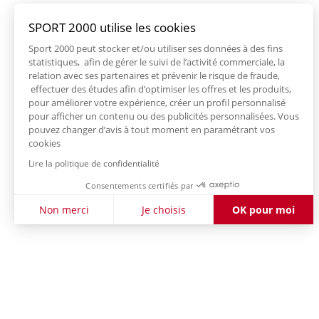
SPORT 2000 utilise les cookies
Sport 2000 peut stocker et/ou utiliser ses données à des fins
statistiques, afin de gérer le suivi de l’activité commerciale, la
relation avec ses partenaires et prévenir le risque de fraude,
effectuer des études afin d’optimiser les offres et les produits,
pour améliorer votre expérience, créer un profil personnalisé
pour afficher un contenu ou des publicités personnalisées. Vous
pouvez changer d’avis à tout moment en paramétrant vos
cookies
Lire la politique de confidentialité
Consentements certifiés par
Non merci
Je choisis
OK pour moi
Axeptio consent
Plateforme de Gestion du Consentement : Personnalisez vo
Notre plateforme vous permet d'adapter et de gérer vos param