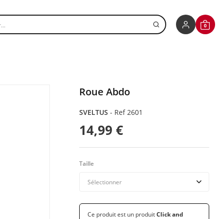
r un produit
0
CONNEXIO
PANI
Roue Abdo
SVELTUS
-
Ref 2601
14,99 €
Taille
Ce produit est un produit
Click and