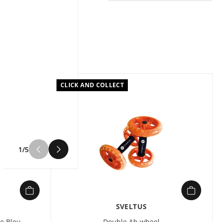
Couleur :
Noir
Composition :
POLYPROPYLENE ‚¬¢ POIGNEES
MOUSSE PU
AB ROLLER Unisexe Sveltus
Noir en vente à prix attractif
CLICK AND COLLECT
chez Sport 2000
1/5
SVELTUS
e Bleu
Double Ab wheel