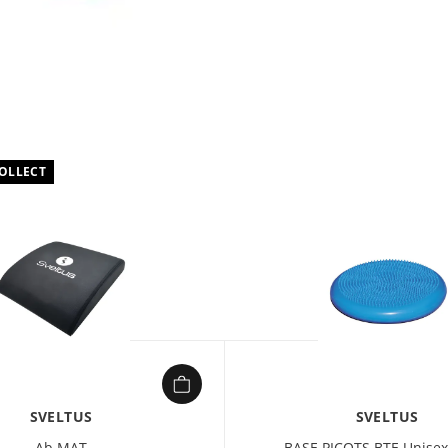
COLLECT
SVELTUS
SVELTUS
Ab MAT
BASE PICOTS BTE Unisex