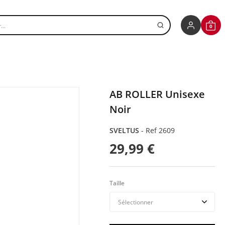
r un produit
0
CONNEXIO
PANI
AB ROLLER Unisexe
Noir
SVELTUS
-
Ref 2609
29,99 €
Taille