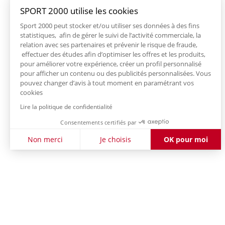
SPORT 2000 utilise les cookies
Sport 2000 peut stocker et/ou utiliser ses données à des fins
statistiques, afin de gérer le suivi de l’activité commerciale, la
relation avec ses partenaires et prévenir le risque de fraude,
effectuer des études afin d’optimiser les offres et les produits,
pour améliorer votre expérience, créer un profil personnalisé
pour afficher un contenu ou des publicités personnalisées. Vous
pouvez changer d’avis à tout moment en paramétrant vos
cookies
Lire la politique de confidentialité
Consentements certifiés par
Non merci
Je choisis
OK pour moi
Axeptio consent
Plateforme de Gestion du Consentement : Personnalisez vo
Notre plateforme vous permet d'adapter et de gérer vos param