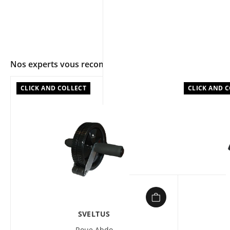
Nos experts vous recommandent
CLICK AND COLLECT
CLICK AND 
app.ui.shop.product.zoom
SVELTUS
Roue Abdo