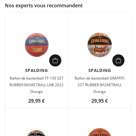
Couleur :
Noir
Nos experts vous recommandent
Composition :
Caoutchouc
Spaldeen est une mini balle à rebond élevé adaptée à tous
les âges.
SPALDING
SPALDING
Ballon de basketball TF-150 SZ7
Ballon de basketball GRAFFITI
RUBBER BASKETBALL LNB 2022
SZ7 RUBBER BASKETBALL
Orange
Orange
29,95 €
29,95 €