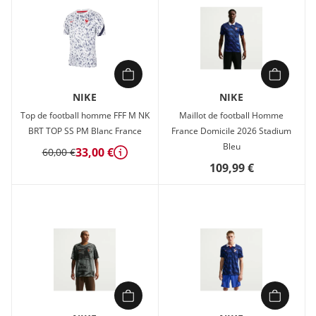
rester au sec La technologie Nike Dri-FIT évacue la
transpiration pour une évaporation plus rapide. Tu restes au
sec et à l'aise. Inspiré de la tenue des pros Issu de notre
collection Stadium, ce modèle replica intègre une technologie
anti-transpirante pour un look inspiré de ton équipe préférée
sur le terrain.
NIKE
NIKE
Top de football homme FFF M NK
Maillot de football Homme
BRT TOP SS PM Blanc France
France Domicile 2026 Stadium
Bleu
33,00 €
60,00 €
Détails
109,99 €