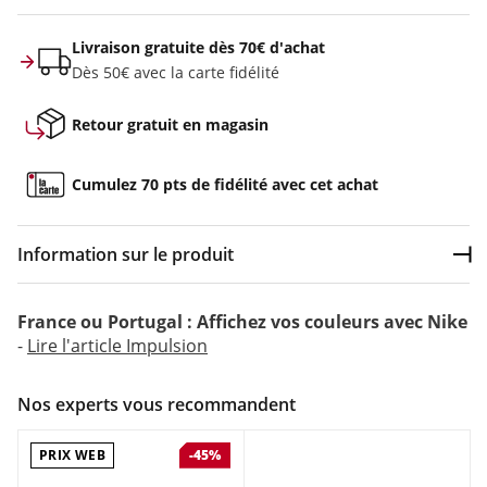
Livraison gratuite dès 70€ d'achat
Dès 50€ avec la carte fidélité
Retour gratuit en magasin
Cumulez 70 pts de fidélité avec cet achat
Information sur le produit
Dép
Couleur :
Bleu
France ou Portugal : Affichez vos couleurs avec Nike
-
Lire l'article Impulsion
Composition :
100% polyester
Inspirée des maillots de la France dans les années 1960, la
Nos experts vous recommandent
tenue Domicile FFF 2024 célèbre aussi la richesse et la
diversité culturelles du pays. Le grand coq sur la poitrine et
PRIX WEB
-45%
les côtes tricolores rappelant le drapeau français ne laissent
aucun doute sur le pays que ce maillot représente. Pour