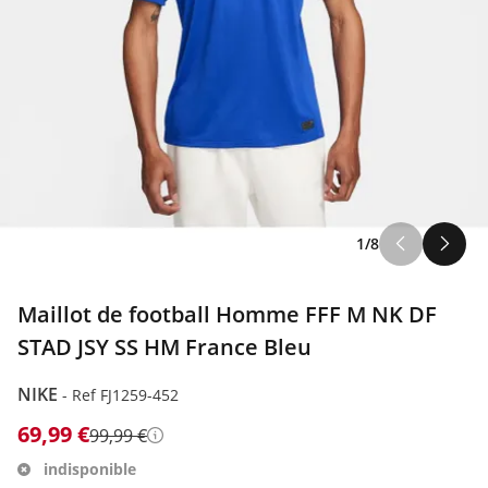
1/8
Maillot de football Homme FFF M NK DF
STAD JSY SS HM France Bleu
NIKE
-
Ref FJ1259-452
69,99 €
99,99 €
Détails
indisponible