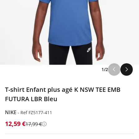
1/2
T-shirt Enfant plus agé K NSW TEE EMB
FUTURA LBR Bleu
NIKE
-
Ref FZ5177-411
12,59 €
17,99 €
Détails