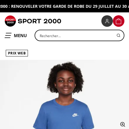
0 : RENOUVELER VOTRE GARDE DE ROBE DU 29 JUILLET AU 30 AO
SPORT 2000
PANIE
Rechercher un produit
OUVRIR LE
MENU
PRIX WEB
ap