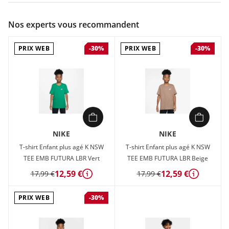
Couleur :
Bleu
Nos experts vous recommandent
Composition :
100% coton
PRIX WEB
PRIX WEB
-30%
-30%
Crée-toi des souvenirs inoubliables. Coton confortable. Coupe
décontractée. Ce t-shirt est un vêtement idéal pour tous les
bons moments à venir.
NIKE
NIKE
T-shirt Enfant plus agé K NSW
T-shirt Enfant plus agé K NSW
TEE EMB FUTURA LBR Vert
TEE EMB FUTURA LBR Beige
12,59 €
12,59 €
17,99 €
17,99 €
Détails
Détails
PRIX WEB
-30%