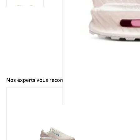
Nos experts vous recommandent
app.ui.shop.product.zoom