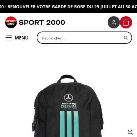
: RENOUVELER VOTRE GARDE DE ROBE DU 29 JUILLET AU 30 AOU
SPORT 2000
PANIE
Rechercher un produit
OUVRIR LE
MENU
ap