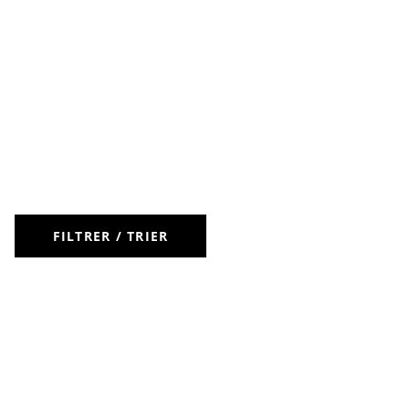
FILTRER / TRIER
LIVRAISON OFFERTE DÈS 50 €
RETOURS
À VOTRE
POUR LES CLIENTS FIDÉLITÉ
GRATUITS
ÉCOUTE