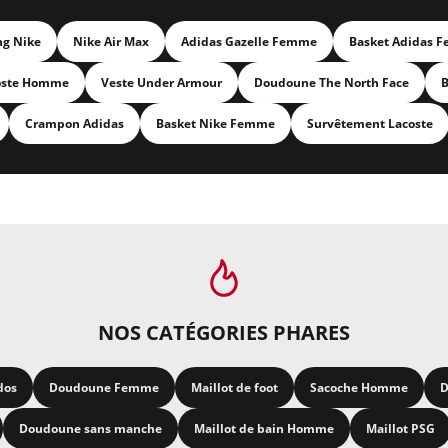
ng Nike
Nike Air Max
Adidas Gazelle Femme
Basket Adidas 
oste Homme
Veste Under Armour
Doudoune The North Face
B
Crampon Adidas
Basket Nike Femme
Survêtement Lacoste
NOS CATÉGORIES PHARES
dos
Doudoune Femme
Maillot de foot
Sacoche Homme
D
Doudoune sans manche
Maillot de bain Homme
Maillot PSG