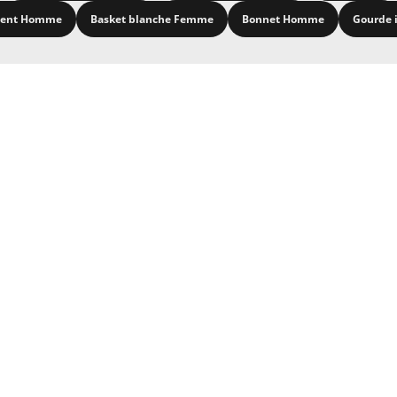
ment Homme
Basket blanche Femme
Bonnet Homme
Gourde 