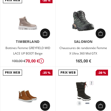
PRIX WEB
-30 %
TIMBERLAND
SALOMON
Bottines Femme GREYFIELD MID
Chaussures de randonnée Femme
LACE UP BOOT Beige
X Ultra 360 Mid GTX
70,00 €
165,00 €
100,00 €
Détails
PRIX WEB
PRIX WEB
-35 %
-30 %