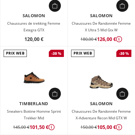
SALOMON
SALOMON
Chaussures de trekking Femme
Chaussures De Randonnée Femme
Extegra GTX
X Ultra 5 Mid Gtx W
120,00 €
126,00 €
180,00 €
Détails
PRIX WEB
PRIX WEB
-30 %
-30 %
TIMBERLAND
SALOMON
Sneakers Bottine Homme Sprint
Chaussures De Randonnée Femme
Trekker Mid
X-Adventure Recon Mid GTX W
101,50 €
105,00 €
145,00 €
150,00 €
Détails
Détails