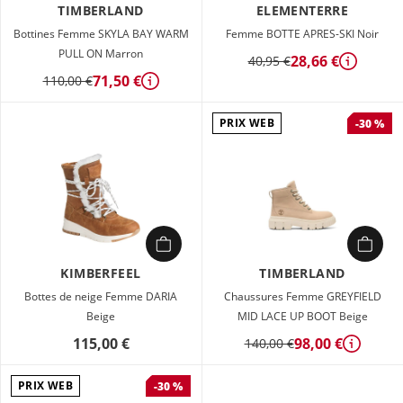
TIMBERLAND
ELEMENTERRE
Bottines Femme SKYLA BAY WARM
Femme BOTTE APRES-SKI Noir
PULL ON Marron
28,66 €
40,95 €
Détails
71,50 €
110,00 €
Détails
PRIX WEB
-30 %
KIMBERFEEL
TIMBERLAND
Bottes de neige Femme DARIA
Chaussures Femme GREYFIELD
Beige
MID LACE UP BOOT Beige
115,00 €
98,00 €
140,00 €
Détails
PRIX WEB
-30 %