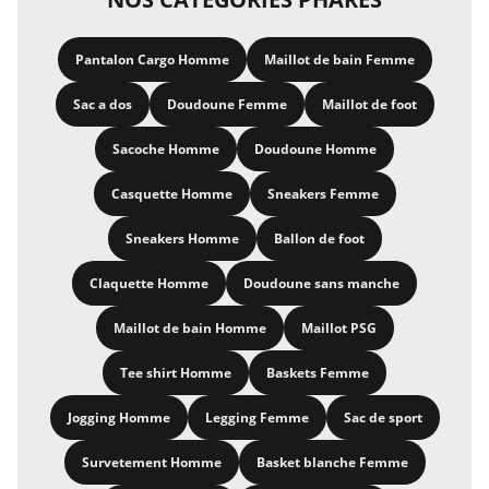
Pantalon Cargo Homme
Maillot de bain Femme
Sac a dos
Doudoune Femme
Maillot de foot
Sacoche Homme
Doudoune Homme
Casquette Homme
Sneakers Femme
Sneakers Homme
Ballon de foot
Claquette Homme
Doudoune sans manche
Maillot de bain Homme
Maillot PSG
Tee shirt Homme
Baskets Femme
Jogging Homme
Legging Femme
Sac de sport
Survetement Homme
Basket blanche Femme