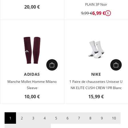
PLAIN 3P Noir
20,00 €
6,99 €
9,99 €
Détails
ADIDAS
NIKE
Manche Mollet Homme Milano
1 Paire de chaussettes Unisexe U
Sleeve
NK ELITE CUSH CREW 1PR Blanc
10,00 €
15,99 €
1
2
3
4
5
6
7
8
9
10