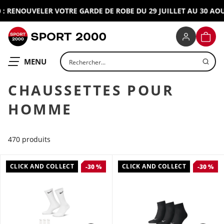
RENOUVELER VOTRE GARDE DE ROBE DU 29 JUILLET AU 30 AOUT 2
SPORT 2000
PANIE
Rechercher un produit
OUVRIR LE
MENU
CHAUSSETTES POUR
HOMME
470 produits
CLICK AND COLLECT
CLICK AND COLLECT
-30 %
-30 %