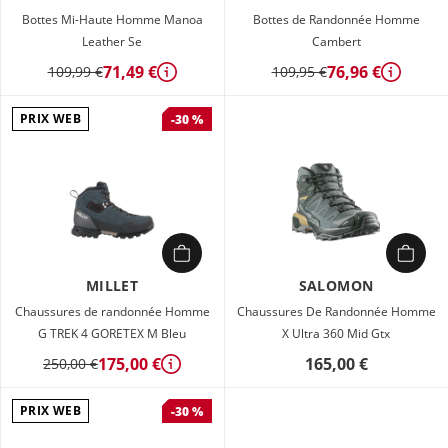
Bottes Mi-Haute Homme Manoa
Bottes de Randonnée Homme
Leather Se
Cambert
71,49 €
76,96 €
109,99 €
109,95 €
Détails
Détails
PRIX WEB
-30 %
MILLET
SALOMON
Chaussures de randonnée Homme
Chaussures De Randonnée Homme
G TREK 4 GORETEX M Bleu
X Ultra 360 Mid Gtx
175,00 €
165,00 €
250,00 €
Détails
PRIX WEB
-30 %