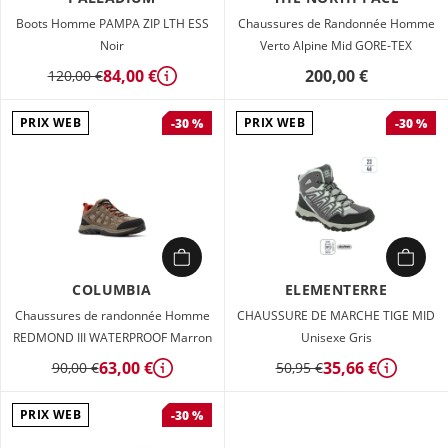
Boots Homme PAMPA ZIP LTH ESS
Chaussures de Randonnée Homme
Noir
Verto Alpine Mid GORE-TEX
84,00 €
200,00 €
120,00 €
Détails
PRIX WEB
PRIX WEB
-30 %
-30 %
COLUMBIA
ELEMENTERRE
Chaussures de randonnée Homme
CHAUSSURE DE MARCHE TIGE MID
REDMOND III WATERPROOF Marron
Unisexe Gris
63,00 €
35,66 €
90,00 €
50,95 €
Détails
Détails
PRIX WEB
-30 %