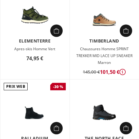
ELEMENTERRE
TIMBERLAND
Apres-skis Homme Vert
Chaussures Homme SPRINT
TREKKER MID LACE UP SNEAKER
74,95 €
Marron
101,50 €
145,00 €
Détails
PRIX WEB
-30 %
PALLADIUM
THE NORTH FACE