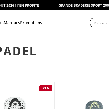
026 !
J'EN PROFITE
GRANDE BRADERIE SPORT 2000 : R
Recherche
ts
Marques
Promotions
PADEL
-30 %