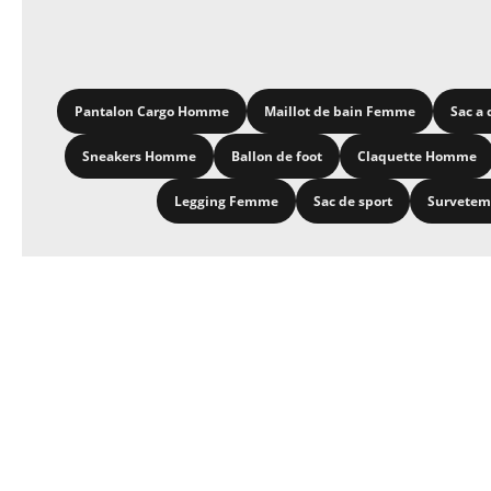
Pantalon Cargo Homme
Maillot de bain Femme
Sac a 
Sneakers Homme
Ballon de foot
Claquette Homme
Legging Femme
Sac de sport
Survete