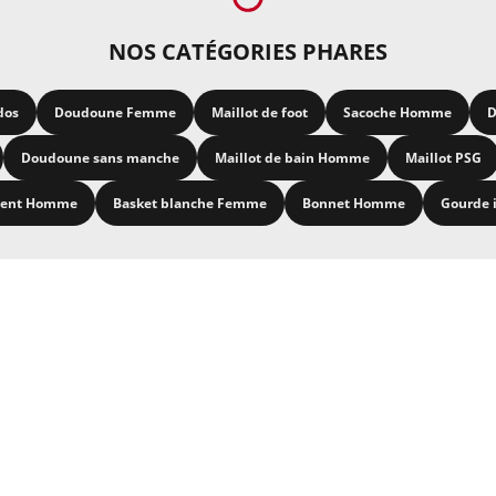
NOS CATÉGORIES PHARES
dos
Doudoune Femme
Maillot de foot
Sacoche Homme
D
Doudoune sans manche
Maillot de bain Homme
Maillot PSG
ment Homme
Basket blanche Femme
Bonnet Homme
Gourde 