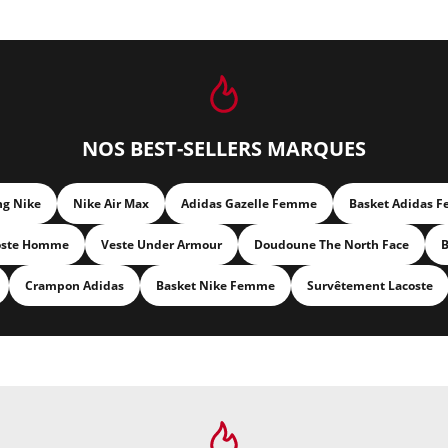
NOS BEST-SELLERS MARQUES
ng Nike
Nike Air Max
Adidas Gazelle Femme
Basket Adidas 
oste Homme
Veste Under Armour
Doudoune The North Face
B
Crampon Adidas
Basket Nike Femme
Survêtement Lacoste