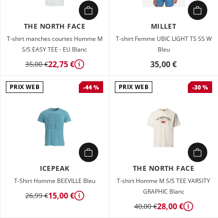
THE NORTH FACE
MILLET
T-shirt manches courtes Homme M
T-shirt Femme UBIC LIGHT TS SS W
S/S EASY TEE - EU Blanc
Bleu
22,75 €
35,00 €
35,00 €
Détails
PRIX WEB
PRIX WEB
-44 %
-30 %
ICEPEAK
THE NORTH FACE
T-Shirt Homme BEEVILLE Bleu
T-shirt Homme M S/S TEE VARSITY
GRAPHIC Blanc
15,00 €
26,99 €
Détails
28,00 €
40,00 €
Détails