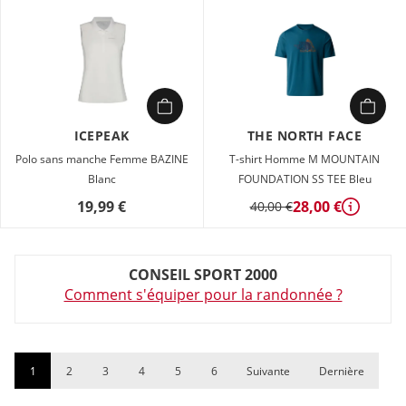
ICEPEAK
THE NORTH FACE
Polo sans manche Femme BAZINE
T-shirt Homme M MOUNTAIN
Blanc
FOUNDATION SS TEE Bleu
19,99 €
28,00 €
40,00 €
Détails
CONSEIL SPORT 2000
Comment s'équiper pour la randonnée ?
1
2
3
4
5
6
Suivante
Dernière