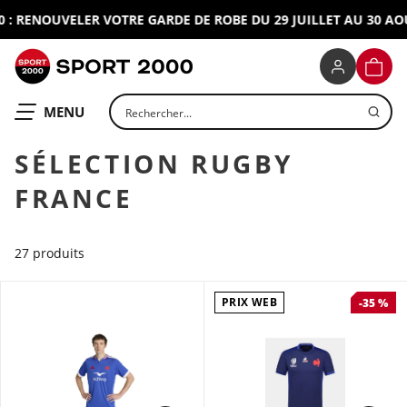
 RENOUVELER VOTRE GARDE DE ROBE DU 29 JUILLET AU 30 AOUT
SPORT 2000
PANIE
Rechercher un produit
OUVRIR LE
MENU
SÉLECTION RUGBY
FRANCE
27 produits
PRIX WEB
-35 %