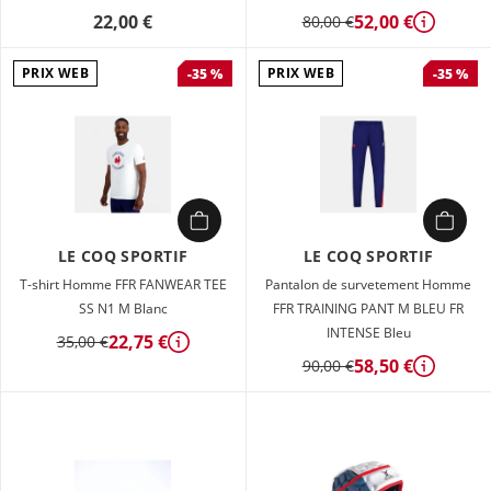
22,00 €
52,00 €
80,00 €
Détails
PRIX WEB
PRIX WEB
-35 %
-35 %
LE COQ SPORTIF
LE COQ SPORTIF
T-shirt Homme FFR FANWEAR TEE
Pantalon de survetement Homme
SS N1 M Blanc
FFR TRAINING PANT M BLEU FR
INTENSE Bleu
22,75 €
35,00 €
Détails
58,50 €
90,00 €
Détails