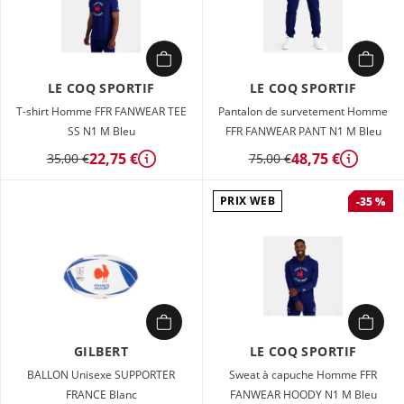
LE COQ SPORTIF
LE COQ SPORTIF
T-shirt Homme FFR FANWEAR TEE
Pantalon de survetement Homme
SS N1 M Bleu
FFR FANWEAR PANT N1 M Bleu
22,75 €
48,75 €
35,00 €
75,00 €
Détails
Détails
PRIX WEB
-35 %
GILBERT
LE COQ SPORTIF
BALLON Unisexe SUPPORTER
Sweat à capuche Homme FFR
FRANCE Blanc
FANWEAR HOODY N1 M Bleu