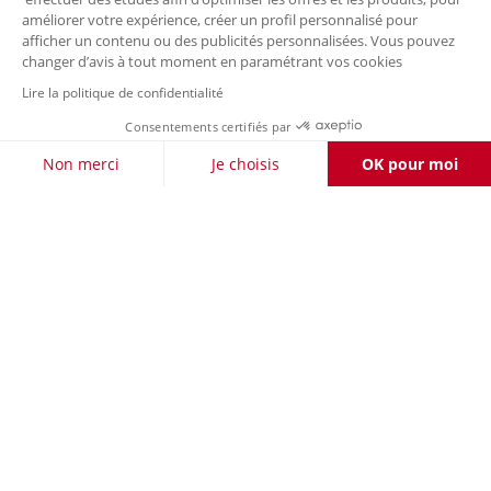
améliorer votre expérience, créer un profil personnalisé pour
afficher un contenu ou des publicités personnalisées. Vous pouvez
changer d’avis à tout moment en paramétrant vos cookies
Lire la politique de confidentialité
Consentements certifiés par
FILTRER / TRIER
Non merci
Je choisis
OK pour moi
Axeptio consent
Plateforme de Gestion du Consentement : Personnalisez vos O
Notre plateforme vous permet d'adapter et de gérer vos paramètr
LIVRAISON OFFERTE DÈS 50 €
RETOURS
À VOTRE
POUR LES CLIENTS FIDÉLITÉ
GRATUITS
ÉCOUTE
PAIEMENT
LA CARTE
SÉCURISÉ
FIDÉLITÉ
Nos enseignes