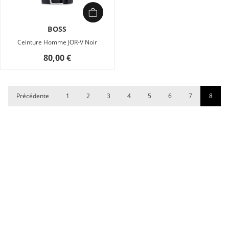
BOSS
Ceinture Homme JOR-V Noir
80,00 €
ILFIGER
Précédente
1
2
3
4
5
6
7
8
ODA