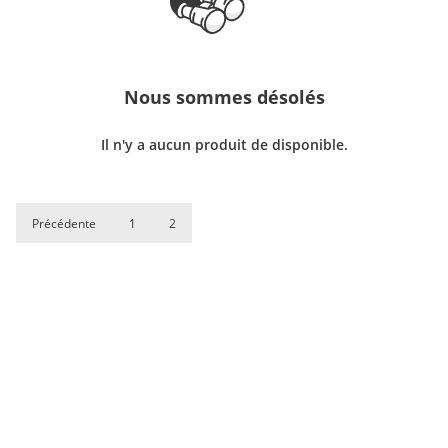
Nous sommes désolés
ILFIGER
Il n'y a aucun produit de disponible.
Précédente
1
2
ODA