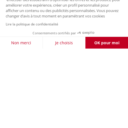
améliorer votre expérience, créer un profil personnalisé pour
afficher un contenu ou des publicités personnalisées. Vous pouvez
changer d’avis à tout moment en paramétrant vos cookies
Lire la politique de confidentialité
Consentements certifiés par
FILTRER / TRIER
Non merci
Je choisis
OK pour moi
Axeptio consent
Plateforme de Gestion du Consentement : Personnalisez vos O
Notre plateforme vous permet d'adapter et de gérer vos paramètr
LIVRAISON OFFERTE DÈS 50 €
RETOURS
À VOTRE
POUR LES CLIENTS FIDÉLITÉ
GRATUITS
ÉCOUTE
PAIEMENT
LA CARTE
SÉCURISÉ
FIDÉLITÉ
Nos enseignes