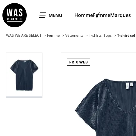
WAS WE ARE SELECT
Homme
Femme
Marques
OUVRIR LE
MENU
WAS WE ARE SELECT
Femme
Vêtements
T-shirts, Tops
T-shirt c
PRIX WEB