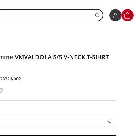
r un produit
PANI
 Femme VMVALDOLA S/S V-NECK T-SHIRT
323324-002
Détails