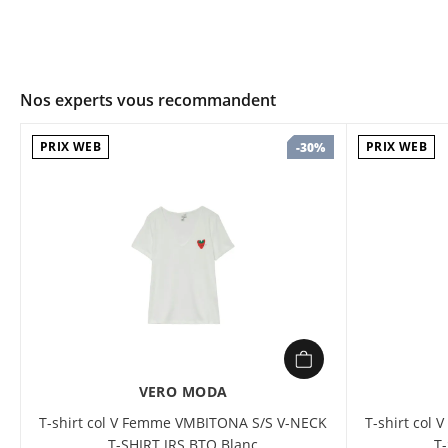
Nos experts vous recommandent
PRIX WEB
PRIX WEB
-30%
VERO MODA
T-shirt col V Femme VMBITONA S/S V-NECK
T-shirt col
T-SHIRT JRS BTQ Blanc
T