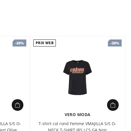
femme Vero Moda Valdola, un essentiel mode à la fois
 Confectionné dans un mélange doux de coton et de
PRIX WEB
-30%
-30%
col V spacieux offre une sensation agréable au quotidien
 silhouette nette. Sa coupe regular fit s’adapte à toutes
ale avec un jean denim ou une jupe fluide pour une
n basique moderne à adopter sans hésiter.
VERO MODA
ILLA S/S O-
T-shirt col rond Femme VMAJILLA S/S O-
ert Olive
NECK T-SHIRT JRS LCS GA Noir