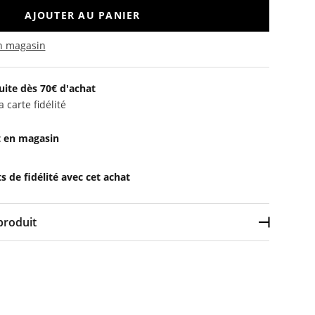
AJOUTER AU PANIER
en magasin
uite dès 70€ d'achat
 carte fidélité
t en magasin
 de fidélité avec cet achat
produit
Déplier l
ton, 35% polyester