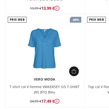
13,99 €
19,99 €
Détails
PRIX WEB
PRIX WEB
-30%
VERO MODA
T-shirt col V Femme VMKERSEY S/S T-SHIRT
Top col V 
JRS BTQ Bleu
17,49 €
24,99 €
Détails