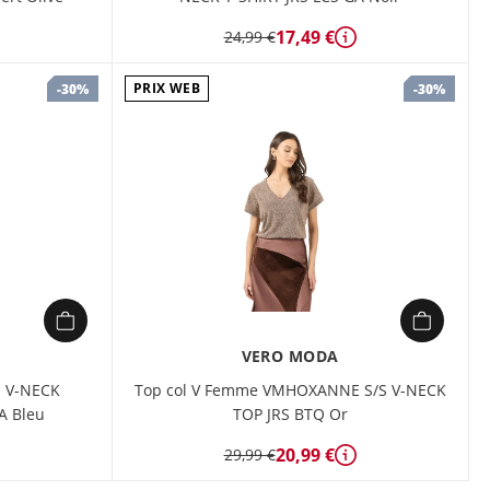
17,49 €
24,99 €
étails
Détails
PRIX WEB
-30%
-30%
VERO MODA
S V-NECK
Top col V Femme VMHOXANNE S/S V-NECK
 Bleu
TOP JRS BTQ Or
20,99 €
29,99 €
étails
Détails