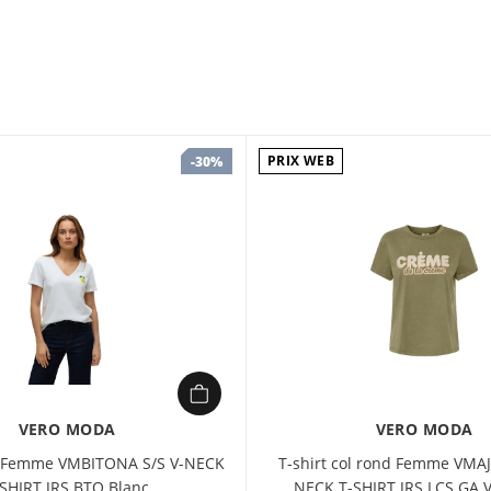
Coupe Regular Fit
Col en V
Manches courtes
Découvrez le t-shirt 
confortable et stylé.
PRIX WEB
-30%
polyester, ce haut à 
tout en conservant une
les morphologies, idé
allure casual chic. U
VERO MODA
VERO MODA
 V Femme VMBITONA S/S V-NECK
T-shirt col rond Femme VMAJ
-SHIRT JRS BTQ Blanc
NECK T-SHIRT JRS LCS GA V