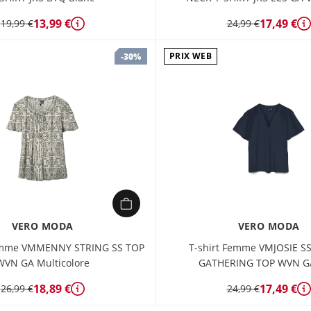
13,99 €
17,49 €
19,99 €
24,99 €
Détails
D
PRIX WEB
-30%
VERO MODA
VERO MODA
Femme VMMENNY STRING SS TOP
T-shirt Femme VMJOSIE S
WVN GA Multicolore
GATHERING TOP WVN GA
18,89 €
17,49 €
26,99 €
24,99 €
Détails
D