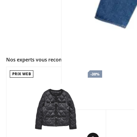
Nos experts vous recommandent
PRIX WEB
-30%
app.ui.shop.product.zoom