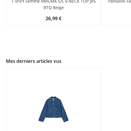
T-shirt Femme VMILMA S/L V-NECK TOP JRS
Pantalon F
BTQ Beige
26,99 €
Mes derniers articles vus