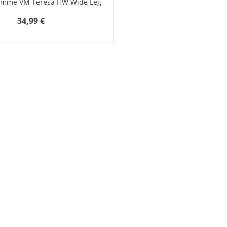
emme VM Teresa HW Wide Leg
34,99 €