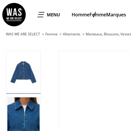
WAS WE ARE SELECT
Homme
Femme
Marques
OUVRIR LE
MENU
WAS WE ARE SELECT
Femme
Vêtements
Manteaux, Blousons, Veste