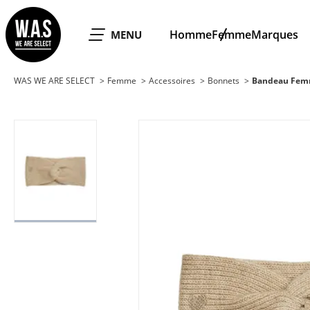
WAS WE ARE SELECT
Homme
Femme
Marques
OUVRIR LE
MENU
WAS WE ARE SELECT
Femme
Accessoires
Bonnets
Bandeau Fem