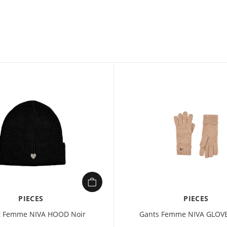
Niva allie confort et 
parfaitement la tête e
à porter, il s’intègre
escapades du week-end
tendance.
PIECES
PIECES
t Femme NIVA HOOD Noir
Gants Femme NIVA GLOVE