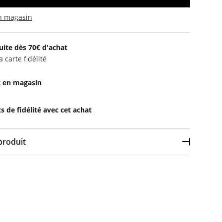
en magasin
uite dès 70€ d'achat
 carte fidélité
t en magasin
 de fidélité avec cet achat
produit
Déplier l
lyester recyclé, 30% polyester, 11% acrylique, 6% laine,
r vos journées actives avec style, le bandeau Pieces