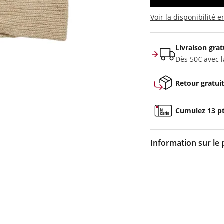
Voir la disponibilité 
Livraison grat
Dès 50€ avec la
Retour gratui
Cumulez 13 pts
Information sur le 
Couleur :
Beige
Composition :
50% po
3% élasthanne
Pensé pour accompagne