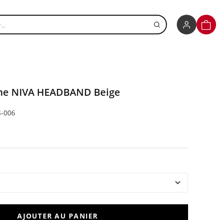
r un produit
PANI
e NIVA HEADBAND Beige
4-006
AJOUTER AU PANIER