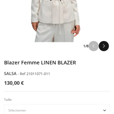
ILFIGER
1/8
ODA
Blazer Femme LINEN BLAZER
SALSA
-
Ref 21011071-011
130,00 €
Taille