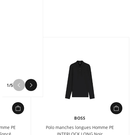
Composition :
95% coton, 5%
élasthanne
Caractéristiques :
Slim fit
Ce polo Slim BOSS Homme, avec
sa patte zippée épurée, est un
essentiel du quotidien. En piqué
de coton stretch. Détail de logo
discret.
1/5
BOSS
omme PE
Polo manches longues Homme PE
Foncé
INTERLOCK LONG Noir