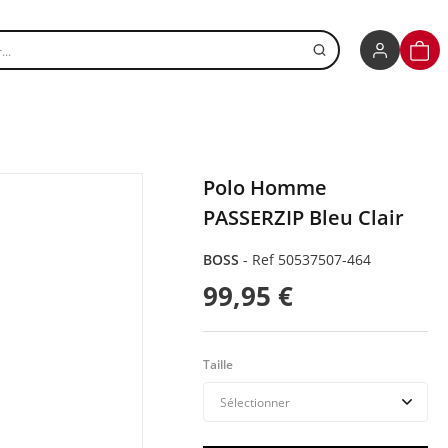
r un produit
PANI
Polo Homme
PASSERZIP Bleu Clair
BOSS
-
Ref 50537507-464
99,95 €
Taille