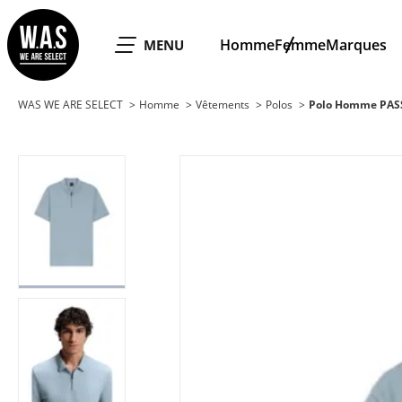
WAS WE ARE SELECT
Homme
Femme
Marques
OUVRIR LE
MENU
WAS WE ARE SELECT
Homme
Vêtements
Polos
Polo Homme PASS