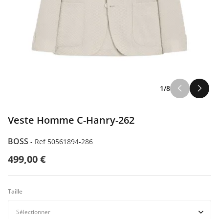
ILFIGER
1/8
ODA
Veste Homme C-Hanry-262
BOSS
-
Ref 50561894-286
499,00 €
Taille