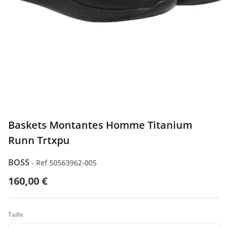
ILFIGER
ODA
Baskets Montantes Homme Titanium
Runn Trtxpu
BOSS
-
Ref 50563962-005
160,00 €
Taille