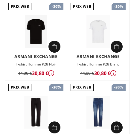
PRIX WEB
PRIX WEB
-30%
-30%
T-shirt coupe classique en coton mercerisé avec encolure
ronde et profil de couleur contrastée. Ce vêtement fait partie
de la sélection ASV car le tissu est fabriqué avec un matériau
certifié recyclé ou durable : un modèle qui combine le style
A|X avec l'engagement de la marque à une attention toujours
plus élevée. Jacquard Logo de la marque Bicolore Col rond
Manches courtes
ARMANI EXCHANGE
ARMANI EXCHANGE
T-shirt Homme P28 Noir
T-shirt Homme P28 Blanc
30,80 €
30,80 €
44,00 €
44,00 €
Détails
Détails
PRIX WEB
PRIX WEB
-30%
-30%