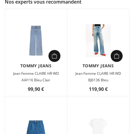
Nos experts vous recommandent
Composition :
99% coton, 1% élasthanne
Caractéristiques :
Jambe ample
Taille haute
Denim de coton extensible
Denim 12,3 oz
Braguette zippée avec bouton
Modèle à cinq poches
TOMMY JEANS
TOMMY JEANS
Boutons et rivets métalliques estampés
Branding Tommy Jeans
Jean Femme CLAIRE HR WD
Jean Femme CLAIRE HR WD
Drapeau Tommy brodé sur la poche gousset et la poche
AI4116 Bleu Clair
BJ6136 Bleu
arrière
99,90 €
119,90 €
Le jean Claire est un allié de choix pour allonger la silhouette.
Il présente des jambes amples et une taille haute qui épouse
les courbes. Ce jean flatteur présente une coupe à jambe
ample et taille haute, cinq poches et des détails
emblématiques pour créer un look classique.