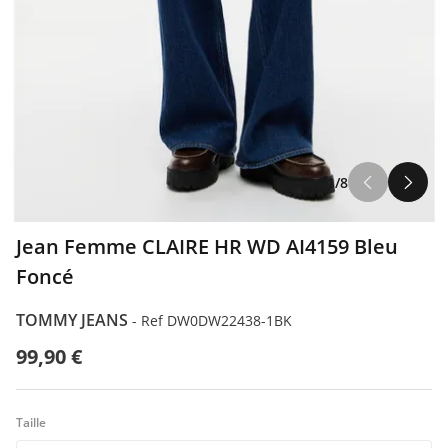
ILFIGER
1/8
ODA
Jean Femme CLAIRE HR WD AI4159 Bleu
Foncé
TOMMY JEANS
-
Ref DW0DW22438-1BK
99,90 €
Taille