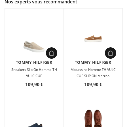
Nos experts vous recommandent
Composition :
100 % cuir
Chaussures Homme Tommy hilfiger TH COURT CRAFT II 1A
Blanc en vente à prix attractif chez WAS.
TOMMY HILFIGER
TOMMY HILFIGER
Sneakers Slip On Homme TH
Mocassins Homme TH VULC
VULC CUP
CUP SLIP ON Marron
109,90 €
109,90 €