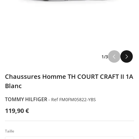
ILFIGER
1/3
ODA
Chaussures Homme TH COURT CRAFT II 1A
Blanc
TOMMY HILFIGER
-
Ref FM0FM05822-YBS
119,90 €
Taille