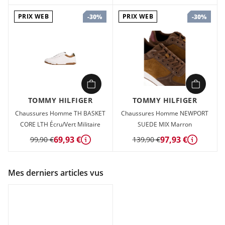
PRIX WEB
PRIX WEB
-30%
-30%
TOMMY HILFIGER
TOMMY HILFIGER
Chaussures Homme TH BASKET
Chaussures Homme NEWPORT
CORE LTH Écru/Vert Militaire
SUEDE MIX Marron
69,93 €
97,93 €
99,90 €
139,90 €
Détails
Détails
Mes derniers articles vus