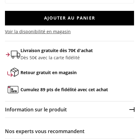
AJOUTER AU PANIER
Voir la disponibilité en magasin
Livraison gratuite dès 70€ d'achat
Dès 50€ avec la carte fidélité
Retour gratuit en magasin
Cumulez 89 pts de fidélité avec cet achat
Information sur le produit
Dép
Couleur :
Beige
Nos experts vous recommandent
Composition :
Tissu : 100 % coton. , Détails côtelés : 99 %