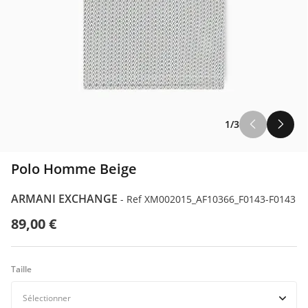
ILFIGER
1/3
ODA
Polo Homme Beige
ARMANI EXCHANGE
-
Ref XM002015_AF10366_F0143-F0143
89,00 €
Taille