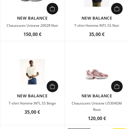
NEW BALANCE
NEW BALANCE
Chaussures Unisexe 2002R Noir
T-shirt Homme INTL SS Noir
150,00 €
35,00 €
ance
s
NEW BALANCE
NEW BALANCE
T-shirt Homme INTL SS Beige
Chaussures Unisexe U5304GM
Rose
35,00 €
120,00 €