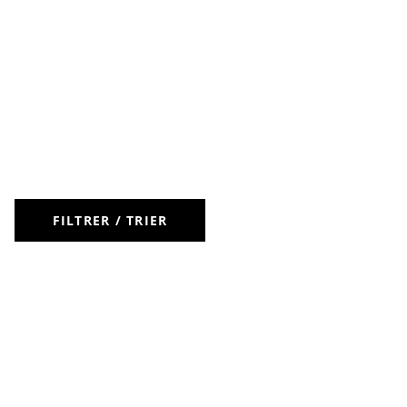
FILTRER / TRIER
LIVRAISON OFFERTE DÈS 50 €
RETOURS
À VOTRE
POUR LES CLIENTS FIDÉLITÉ
GRATUITS
ÉCOUTE
PAIEMENT
LA CARTE