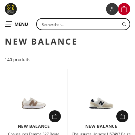
S2 SNEAKERS SPECIALIST
PANIE
Rechercher un produit
OUVRIR LE
MENU
NEW BALANCE
140 produits
NEW BALANCE
NEW BALANCE
Chaussures Femme 327 Beige
Chaussures Unisexe U574V3 Beige