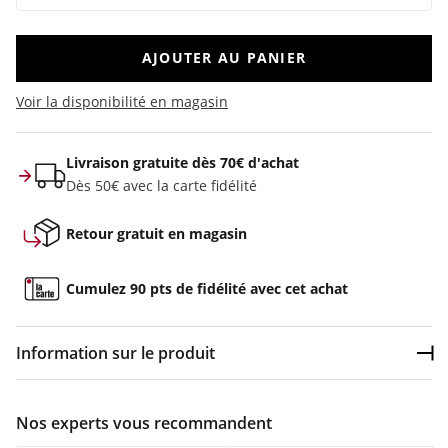
AJOUTER AU PANIER
Voir la disponibilité en magasin
Livraison gratuite dès 70€ d'achat
Dès 50€ avec la carte fidélité
ance
Retour gratuit en magasin
Cumulez 90 pts de fidélité avec cet achat
s
Information sur le produit
Dép
Couleur :
Blanc
Nos experts vous recommandent
Composition :
50% cuir, 20% textile, 15% eva},{