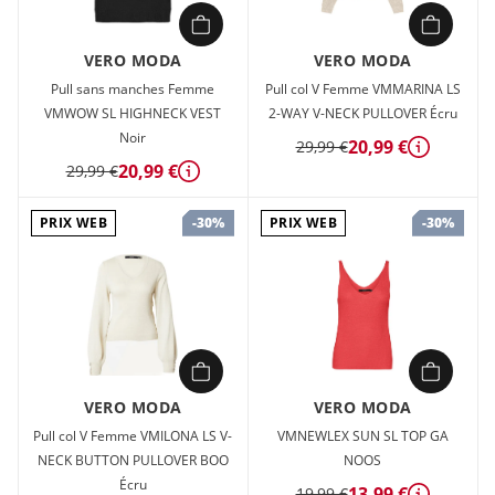
VERO MODA
VERO MODA
Pull sans manches Femme
Pull col V Femme VMMARINA LS
VMWOW SL HIGHNECK VEST
2-WAY V-NECK PULLOVER Écru
Noir
20,99 €
29,99 €
Détails
20,99 €
29,99 €
Détails
PRIX WEB
PRIX WEB
-30%
-30%
VERO MODA
VERO MODA
Pull col V Femme VMILONA LS V-
VMNEWLEX SUN SL TOP GA
NECK BUTTON PULLOVER BOO
NOOS
Écru
13,99 €
19,99 €