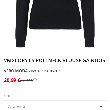
ILFIGER
ODA
VMGLORY LS ROLLNECK BLOUSE GA NOOS
VERO MODA
-
Ref 10231630-002
20,99 €
29,99 €
Détails
Taille