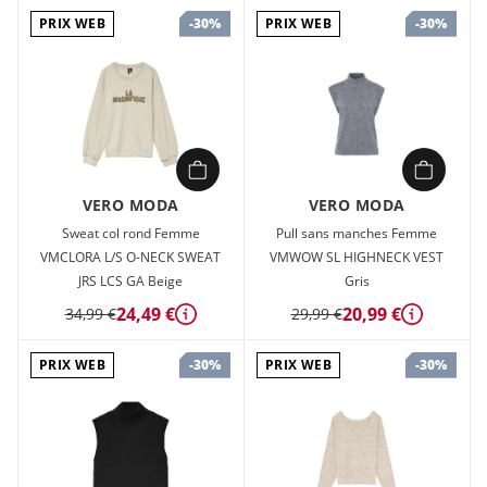
PRIX WEB
PRIX WEB
-30%
-30%
Type de produit : Pull en maille Neck : Col tortue Manches :
Manches longues Manches : Manches classiques
VERO MODA
VERO MODA
Sweat col rond Femme
Pull sans manches Femme
VMCLORA L/S O-NECK SWEAT
VMWOW SL HIGHNECK VEST
JRS LCS GA Beige
Gris
24,49 €
20,99 €
34,99 €
29,99 €
Détails
Détails
PRIX WEB
PRIX WEB
-30%
-30%