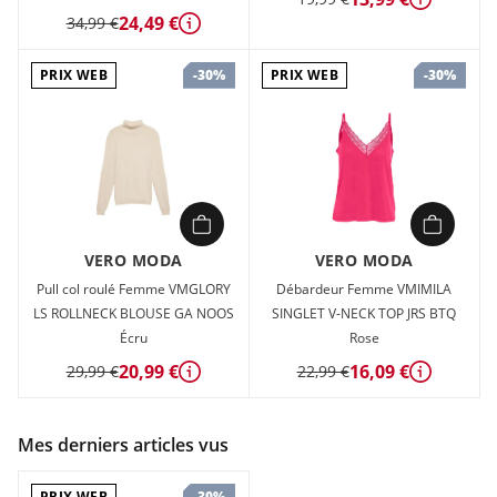
Détails
24,49 €
34,99 €
Détails
PRIX WEB
PRIX WEB
-30%
-30%
VERO MODA
VERO MODA
Pull col roulé Femme VMGLORY
Débardeur Femme VMIMILA
LS ROLLNECK BLOUSE GA NOOS
SINGLET V-NECK TOP JRS BTQ
Écru
Rose
20,99 €
16,09 €
29,99 €
22,99 €
Détails
Détails
Mes derniers articles vus
PRIX WEB
-30%