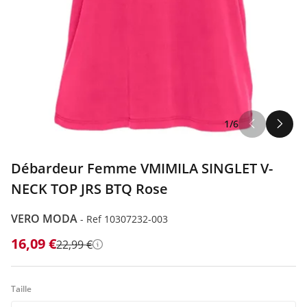
ILFIGER
1/6
ODA
Débardeur Femme VMIMILA SINGLET V-
NECK TOP JRS BTQ Rose
VERO MODA
-
Ref 10307232-003
16,09 €
22,99 €
Détails
Taille