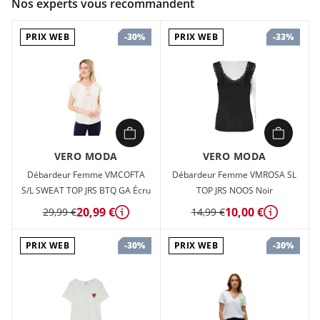
Nos experts vous recommandent
Composition :
70% modal, 30% polyester
PRIX WEB
PRIX WEB
-30%
-33%
Caractéristiques :
Coupe Regular Fit
Col en V
Bretelles réglables
Détails en dentelle
Ce top Vero Moda deviendra vite votre indispensable les
jours où vous n'avez pas envie d'une tenue extravagante,
VERO MODA
VERO MODA
mais que vous souhaitez tout de même rester tendance.
Débardeur Femme VMCOFTA
Débardeur Femme VMROSA SL
Ajoutez quelques bijoux pour une touche d'éclat ou optez
S/L SWEAT TOP JRS BTQ GA Écru
TOP JRS NOOS Noir
pour la simplicité avec une veste légère.
20,99 €
10,00 €
29,99 €
14,99 €
Détails
Détails
PRIX WEB
PRIX WEB
-30%
-30%