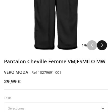
ILFIGER
1/6
ODA
Pantalon Cheville Femme VMJESMILO MW
VERO MODA
-
Ref 10279691-001
29,99 €
Taille