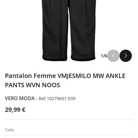
ILFIGER
1/6
ODA
Pantalon Femme VMJESMILO MW ANKLE
PANTS WVN NOOS
VERO MODA
-
Ref 10279691-039
29,99 €
Taille