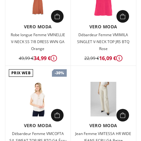
VERO MODA
VERO MODA
Robe longue Femme VMNELLIE
Débardeur Femme VMIMILA
V-NECK SS 7/8 DRESS WVN GA
SINGLET V-NECK TOP JRS BTQ
Orange
Rose
34,99 €
16,09 €
49,99 €
22,99 €
Détails
Détails
PRIX WEB
-30%
VERO MODA
VERO MODA
Débardeur Femme VMCOFTA
Jean Femme VMTESSA HR WIDE
S/L SWEAT TOP JRS BTQ GA Écru
JEANS ECRU GA Beige