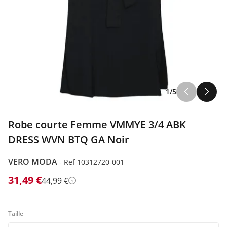
ILFIGER
1/5
ODA
Robe courte Femme VMMYE 3/4 ABK
DRESS WVN BTQ GA Noir
VERO MODA
-
Ref 10312720-001
31,49 €
44,99 €
Détails
Taille