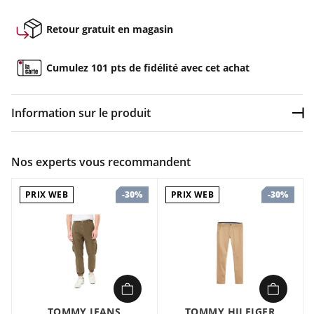
Retour gratuit en magasin
Cumulez 101 pts de fidélité avec cet achat
Information sur le produit
Dép
Couleur :
Bleu
Nos experts vous recommandent
Composition :
97% COTTON , 3% ELASTANE
PRIX WEB
PRIX WEB
-30%
-30%
Logo de la marque Fermeture à glissière Multipoches
TOMMY JEANS
TOMMY HILFIGER