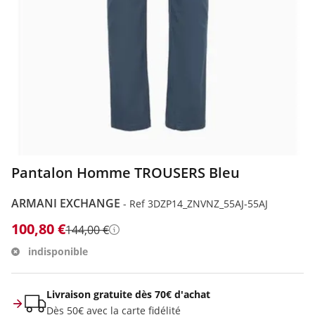
ILFIGER
ODA
Pantalon Homme TROUSERS Bleu
ARMANI EXCHANGE
-
Ref 3DZP14_ZNVNZ_55AJ-55AJ
100,80 €
144,00 €
Détails
indisponible
Livraison gratuite dès 70€ d'achat
Dès 50€ avec la carte fidélité