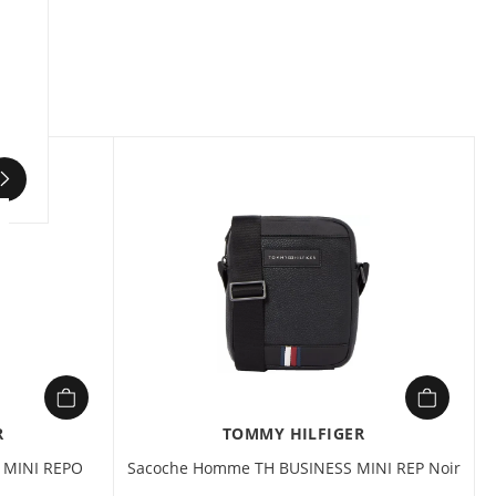
Pratique et élégant, ce sac reporter à
bandoulière vous accompagnera au quotidien.
Il présente une silhouette compacte et un look
épuré ponctué de branding.
R
TOMMY HILFIGER
 MINI REPO
Sacoche Homme TH BUSINESS MINI REP Noir