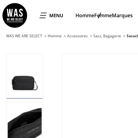
WAS WE ARE SELECT
Homme
Femme
Marques
OUVRIR LE
MENU
WAS WE ARE SELECT
Homme
Accessoires
Sacs, Bagagerie
Sacoc