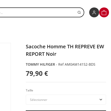
r un produit
PANI
Sacoche Homme TH REPREVE EW
REPORT Noir
TOMMY HILFIGER
-
Ref AM0AM14152-BDS
79,90 €
Taille